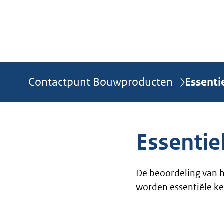
U bevindt zich hier:
Contactpunt Bouwproducten
Essent
Essenti
De beoordeling van h
worden essentiële 