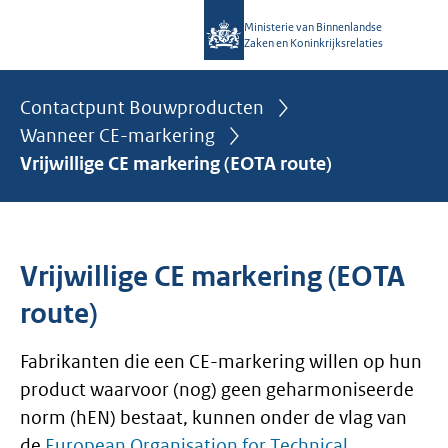
Ministerie van Binnenlandse
Zaken en Koninkrijksrelaties
U bevindt zich hier:
Contactpunt Bouwproducten
Wanneer CE-markering
Vrijwillige CE markering (EOTA route)
Vrijwillige CE markering (EOTA
route)
Fabrikanten die een CE-markering willen op hun
product waarvoor (nog) geen geharmoniseerde
norm (hEN) bestaat, kunnen onder de vlag van
de
European Organisation for Technical